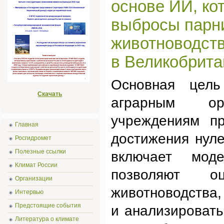
основе ИИ, ко
выбросы парни
животноводств
в Великобрита
Основная цел
Скачать
аграрным ор
учреждениям п
Главная
достижения нул
Росгидромет
Полезные ссылки
включает мод
Климат России
позволяют о
Организации
животноводства,
Интервью
Предстоящие события
и анализироват
Литература о климате