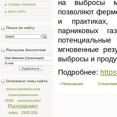
на выбросы ме
Словарь терминов
позволяют ферм
Карта сайта
и практиках,
Поиск по сайту
парниковых га
потенциальные 
мгновенные рез
Рассылка бюллетеня
выбросы и проду
Подробнее:
http
Основные темы сайта
< Предыдущая
Следующая
выбросы парниковых газов
Романовская Анна Анатольевна
МГЭИК
оценочный доклад
Росгидромет
РКИК ООН
климат