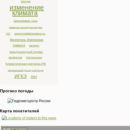
погода
изменение
климата
парниковые газы
поверхностные водные ресурсы
энергоэффективность
ГХИ
бюллетень Изменение
климата
эксперт
международной группы
экспертов
А.М.Никаноров
Климатическая доктрина РФ
национальный доклад о кадастре
ИГКЭ
РАН
Прогноз погоды
Карта посетителей