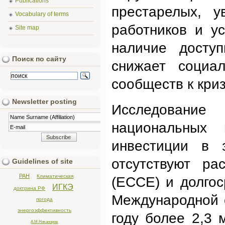
Publications
престарелых, у
Vocabulary of terms
работников и у
Site map
наличие досту
Поиск по сайту
снижает социал
сообществ к кри
Newsletter posting
Исследовани
национальных 
инвестиции в 
отсутствуют ра
Guidelines of site
РАН
Климатическая
(ECCE) и долгос
ИГКЭ
доктрина РФ
Международной о
погода
энергоэффективность
году более 2,3 
А.М.Никаноров