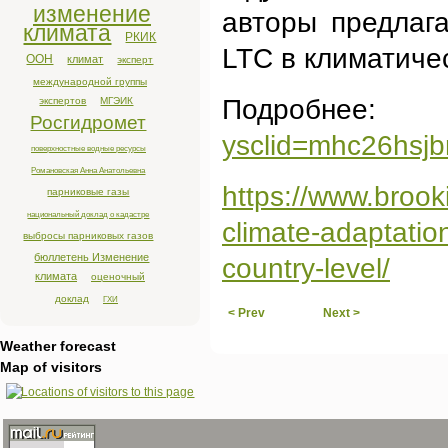
изменение
авторы предлаг
климата
РКИК
LTC в климатиче
ООН
климат
эксперт
международной группы
Подробнее:
экспертов
МГЭИК
Росгидромет
ysclid=mhc26hsj
поверхностные водные ресурсы
Романовская Анна Анатольевна
https://www.brooki
парниковые газы
национальный доклад о кадастре
climate-adaptation
выбросы парниковых газов
бюллетень Изменение
country-level/
климата
оценочный
доклад
ГХИ
< Prev
Next >
Weather forecast
Map of visitors