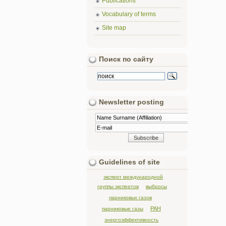
Publications
Vocabulary of terms
Site map
Поиск по сайту
Newsletter posting
Guidelines of site
эксперт международной
группы экспертов
выбросы
парниковых газов
РАН
парниковые газы
энергоэффективность