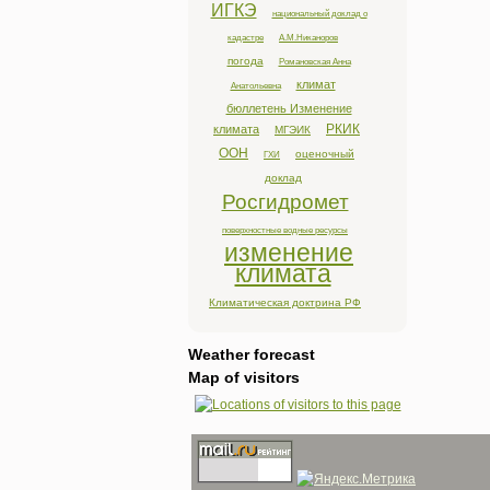
ИГКЭ
национальный доклад о
кадастре
А.М.Никаноров
погода
Романовская Анна
климат
Анатольевна
бюллетень Изменение
РКИК
климата
МГЭИК
ООН
оценочный
ГХИ
доклад
Росгидромет
поверхностные водные ресурсы
изменение
климата
Климатическая доктрина РФ
Weather forecast
Map of visitors