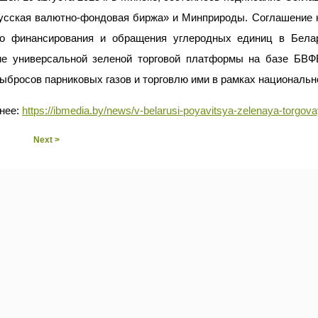
усская валютно-фондовая биржа» и Минприроды. Соглашение н
го финансирования и обращения углеродных единиц в Белар
ие универсальной зеленой торговой платформы на базе БВФБ
ыбросов парниковых газов и торговлю ими в рамках национально
нее:
https://ibmedia.by/news/v-belarusi-poyavitsya-zelenaya-torgova
Next >