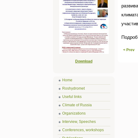
развив
климат
участи
Подроб
< Prev
Download
Home
Roshydromet
Useful links
Climate of Russia
Organizations
Interview, Speeches
Conferences, workshops