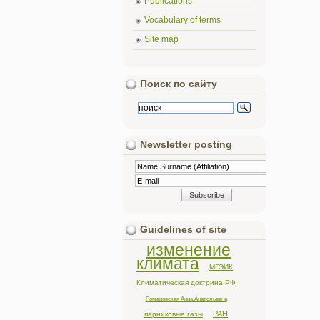
Publications
Vocabulary of terms
Site map
Поиск по сайту
Newsletter posting
Guidelines of site
изменение
климата
МГЭИК
Климатическая доктрина РФ
Романовская Анна Анатольевна
РАН
парниковые газы