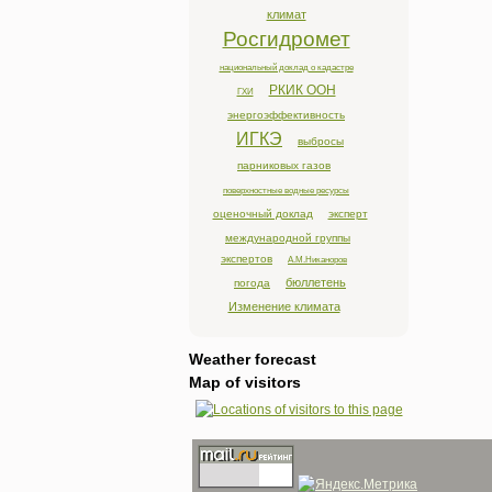
климат
Росгидромет
национальный доклад о кадастре
РКИК ООН
ГХИ
энергоэффективность
ИГКЭ
выбросы
парниковых газов
поверхностные водные ресурсы
оценочный доклад
эксперт
международной группы
экспертов
А.М.Никаноров
бюллетень
погода
Изменение климата
Weather forecast
Map of visitors