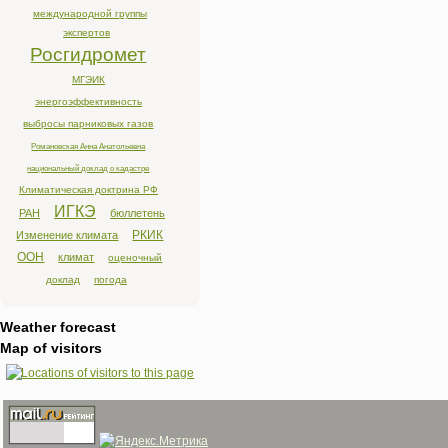
международной группы
экспертов
Росгидромет
МГЭИК
энергоэффективность
выбросы парниковых газов
Романовская Анна Анатольевна
национальный доклад о кадастре
Климатическая доктрина РФ
ИГКЭ
РАН
бюллетень
РКИК
Изменение климата
ООН
климат
оценочный
доклад
погода
Weather forecast
Map of visitors