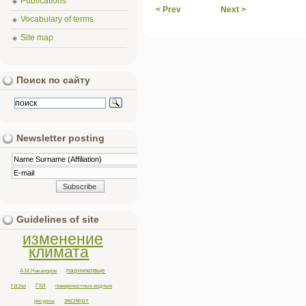
Publications
< Prev
Next >
Vocabulary of terms
Site map
Поиск по сайту
Newsletter posting
Guidelines of site
изменение
климата
парниковые
А.М.Никаноров
газы
ГХИ
поверхностные водные
эксперт
ресурсы