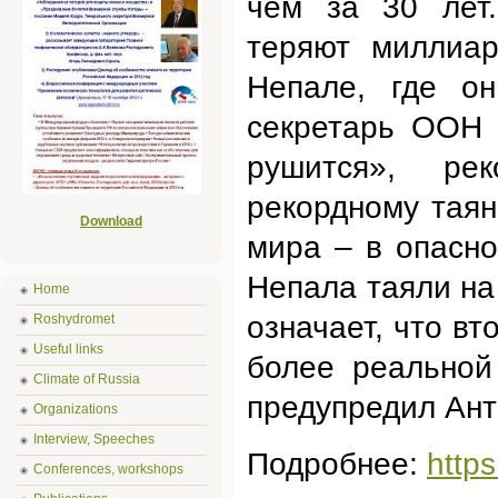
чем за 30 лет.
теряют миллиар
Непале, где он
секретарь ООН 
рушится», ре
рекордному тая
Download
мира – в опасно
Непала таяли на
Home
означает, что вт
Roshydromet
Useful links
более реальной
Climate of Russia
предупредил Ант
Organizations
Interview, Speeches
Подробнее:
http
Conferences, workshops